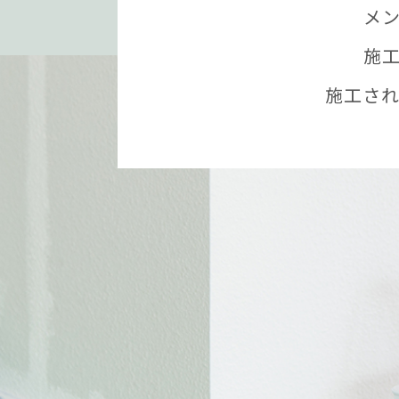
メ
施
施工さ