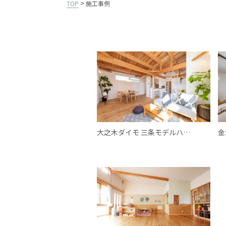
>
TOP
施工事例
大之木ダイモ 三条モデルハ…
金